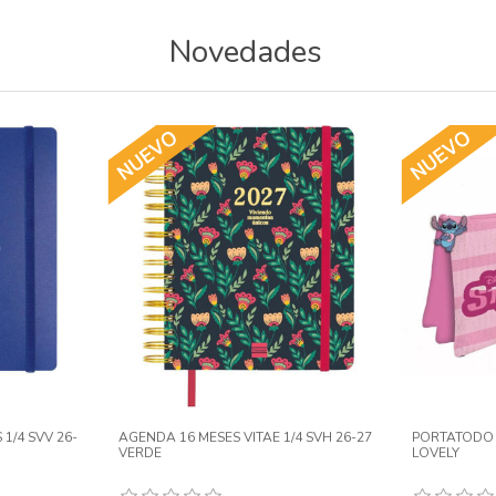
Novedades
TIDO 19X7X5
MOCHILA 45CM MOVOM BLOCK
BOLSA ALG
MARIPOSAS 