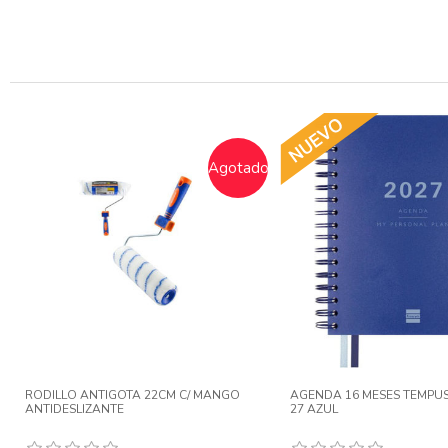
PLUMIER 3 CREMALLERA MINECRAFT
PORTATODO SILICONA SUR
FACE
CM