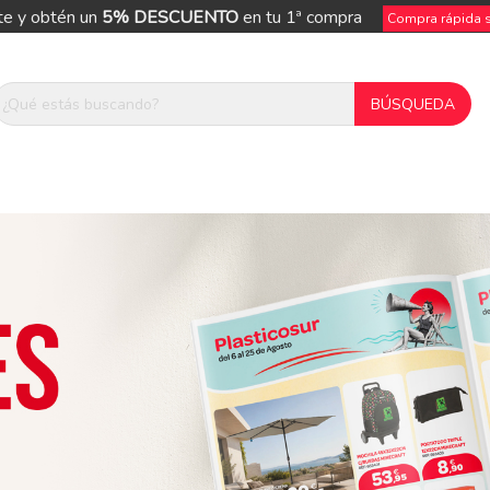
te y obtén un
5% DESCUENTO
en tu 1ª compra
Compra rápida si