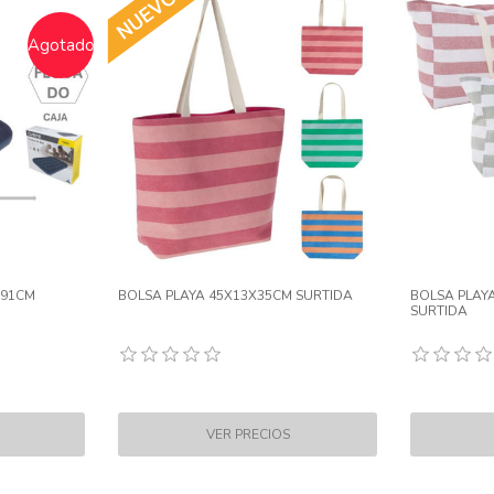
 1500ML
TABLA NATACION 265X295X25MM
MOCHILA NE
ARCOIRIS