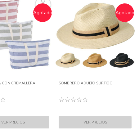
Agotado
VERA 10L SURTIDA
SILLA PLAYA VERDE IMORAL C/PARASOL
Y BOLSILLOS