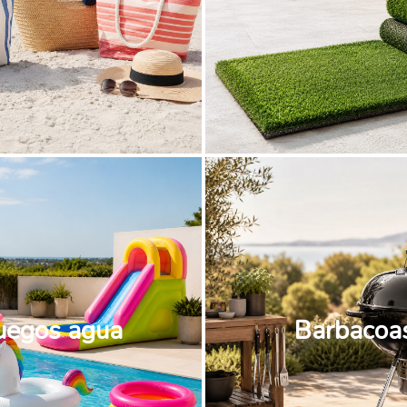
uegos agua
Barbacoa