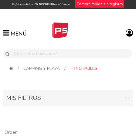
Compra rápida sin registro
Regístrate y obtén un
5% DESCUENTO
en tu 1ª compra
MENÚ
MENÚ
/
CAMPING Y PLAYA
/
HINCHABLES
MIS FILTROS
Orden