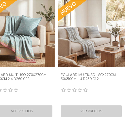
ARD MULTIUSO 270X270CM
FOULARD MULTIUSO 180X270CM
0CM 2 4 D260 C08
50X50CM 1 4 D259 C12