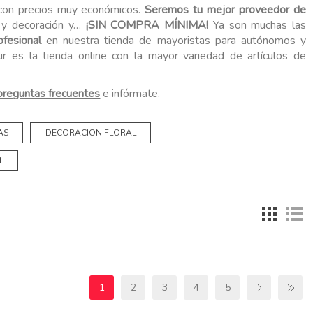
 con precios muy económicos.
Seremos tu mejor proveedor de
o y decoración y…
¡SIN COMPRA MÍNIMA!
Ya son muchas las
fesional
en nuestra tienda de mayoristas para autónomos y
r es la tienda online con la mayor variedad de artículos de
preguntas frecuentes
e infórmate.
AS
DECORACION FLORAL
L
1
2
3
4
5