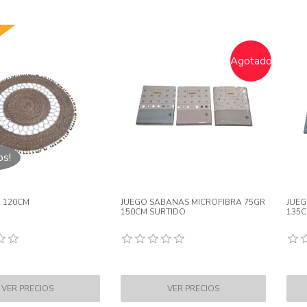
Agotado
os!
 120CM
JUEGO SABANAS MICROFIBRA 75GR
JUEG
150CM SURTIDO
135C