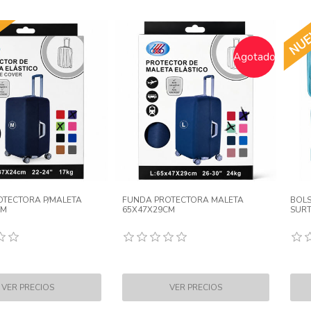
Agotado
OTECTORA P/MALETA
FUNDA PROTECTORA MALETA
BOLS
CM
65X47X29CM
SURT