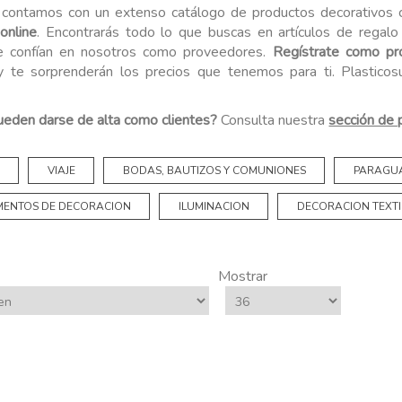
r contamos con un extenso catálogo de productos decorativos
online
. Encontrarás todo lo que buscas en artículos de regal
e confían en nosotros como proveedores.
Regístrate como pro
 te sorprenderán los precios que tenemos para ti. Plasticosu
ueden darse de alta como clientes?
Consulta nuestra
sección de 
S
VIAJE
BODAS, BAUTIZOS Y COMUNIONES
PARAGU
MENTOS DE DECORACION
ILUMINACION
DECORACION TEXTI
Mostrar