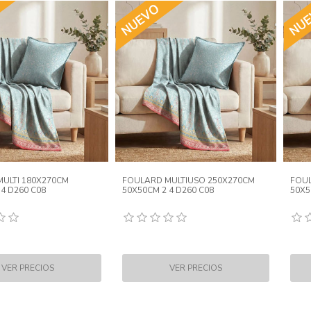
ULTI 180X270CM
FOULARD MULTIUSO 250X270CM
FOUL
 4 D260 C08
50X50CM 2 4 D260 C08
50X5