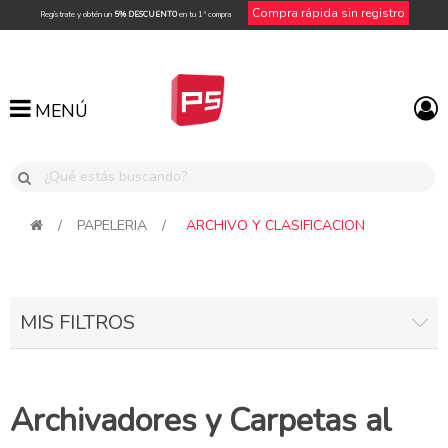
Compra rápida sin registro
Regístrate y obtén un
5% DESCUENTO
en tu 1ª compra
MENÚ
MENÚ
/
PAPELERIA
/
ARCHIVO Y CLASIFICACION
MIS FILTROS
Archivadores y Carpetas al