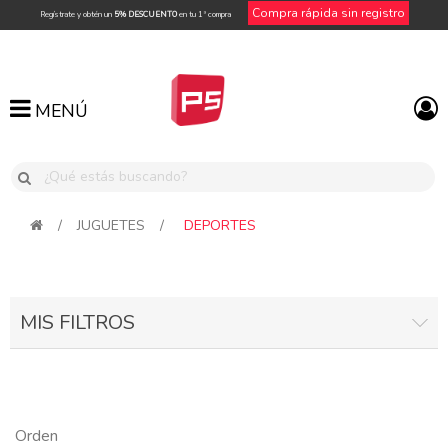
Compra rápida sin registro
Regístrate y obtén un
5% DESCUENTO
en tu 1ª compra
MENÚ
MENÚ
/
JUGUETES
/
DEPORTES
MIS FILTROS
Orden