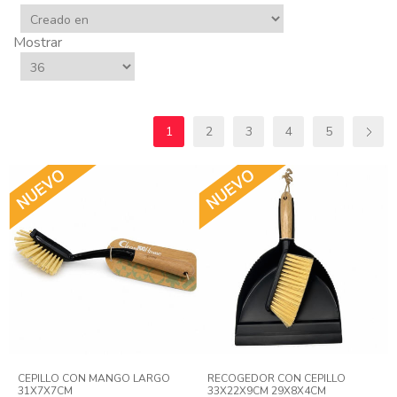
Mostrar
1
2
3
4
5
CEPILLO CON MANGO LARGO
RECOGEDOR CON CEPILLO
31X7X7CM
33X22X9CM 29X8X4CM