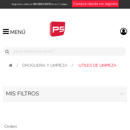
Compra rápida sin registro
Regístrate y obtén un
5% DESCUENTO
en tu 1ª compra
MENÚ
MENÚ
/
DROGUERIA Y LIMPIEZA
/
UTILES DE LIMPIEZA
MIS FILTROS
Orden