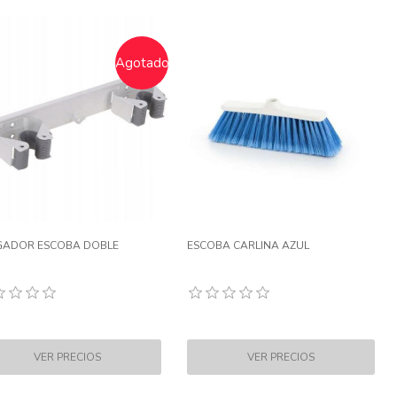
Agotado
GADOR ESCOBA DOBLE
ESCOBA CARLINA AZUL