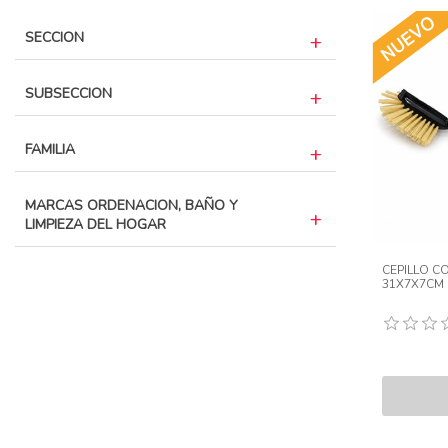
SECCION
SUBSECCION
FAMILIA
MARCAS ORDENACION, BAÑO Y
LIMPIEZA DEL HOGAR
CEPILLO 
31X7X7CM