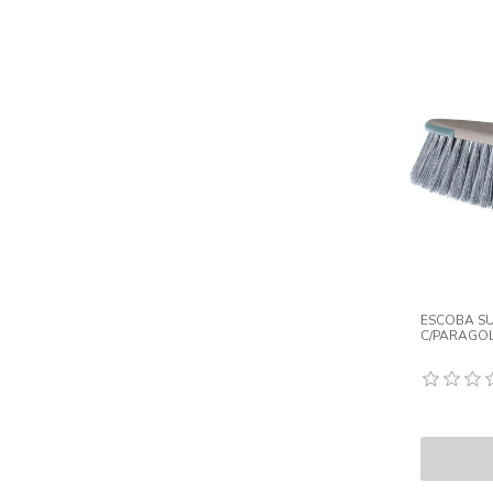
ESCOBA S
C/PARAGO