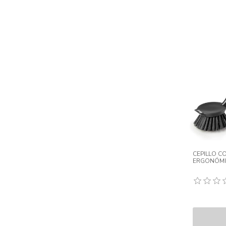
CEPILLO 
ERGONÓM