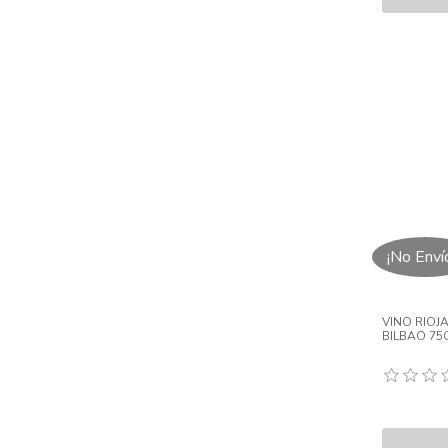
¡No Enví
VINO RIOJ
BILBAO 75C