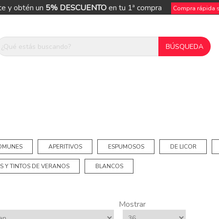
te y obtén un
5% DESCUENTO
en tu 1ª compra
Compra rápida si
COMUNES
APERITIVOS
ESPUMOSOS
DE LICOR
S Y TINTOS DE VERANOS
BLANCOS
Mostrar