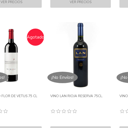
Agotado
os!
¡No Envíos!
¡No
 FLOR DE VETUS 75 CL
VINO LAN RIOJA RESERVA 75CL.
VINO