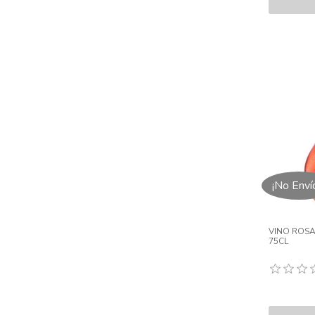
¡No Enví
VINO ROS
75CL