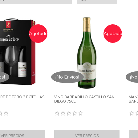
Agotado
Agotado
os!
¡No Envíos!
¡No
RE DE TORO 2 BOTELLAS
VINO BARBADILLO CASTILLO SAN
MANZ
DIEGO 75CL
BARB