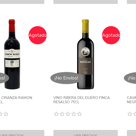
Agotado
Agotado
os!
¡No Envíos!
¡No
A CRIANZA RAMON
VINO RIBERA DEL DUERO FINCA
CAVA
L.
RESALSO 75CL
NEG