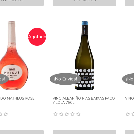
Agotado
os!
¡No Envíos!
¡No
ADO MATHEUS ROSE
VINO ALBARIÑO RIAS BAIXAS PACO
VINO
Y LOLA 75CL