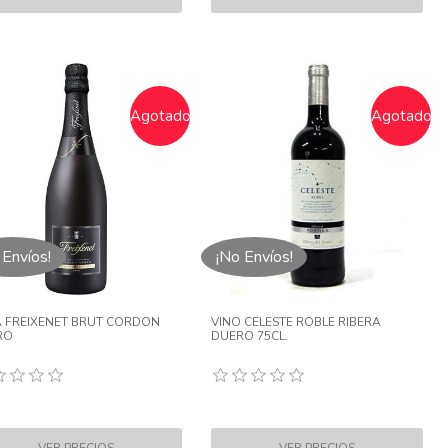
Agotado
Agotado
 Envíos!
¡No Envíos!
 FREIXENET BRUT CORDON
VINO CELESTE ROBLE RIBERA
RO
DUERO 75CL.