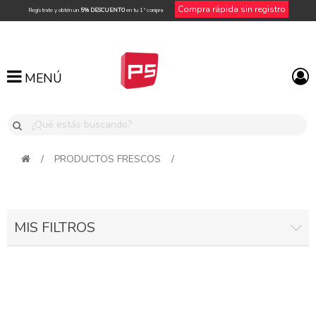
Compra rápida sin registro
Regístrate y obtén un
5% DESCUENTO
en tu 1ª compra
MENÚ
MENÚ
/
PRODUCTOS FRESCOS
/
MIS FILTROS