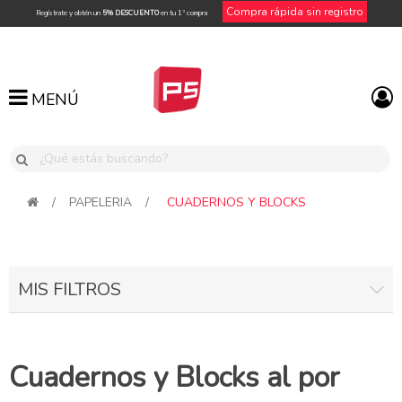
Compra rápida sin registro
Regístrate y obtén un
5% DESCUENTO
en tu 1ª compra
MENÚ
MENÚ
/
PAPELERIA
/
CUADERNOS Y BLOCKS
MIS FILTROS
Cuadernos y Blocks al por