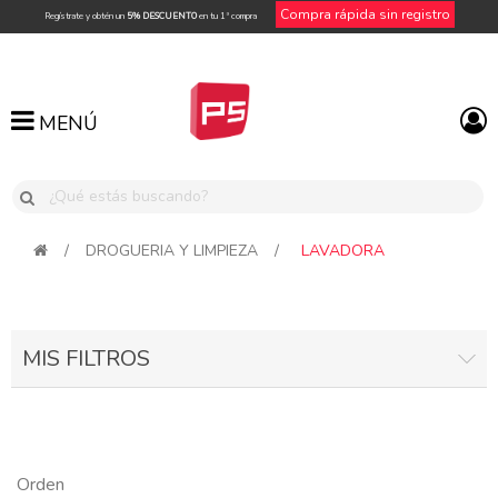
Compra rápida sin registro
Regístrate y obtén un
5% DESCUENTO
en tu 1ª compra
MENÚ
MENÚ
/
DROGUERIA Y LIMPIEZA
/
LAVADORA
MIS FILTROS
Orden