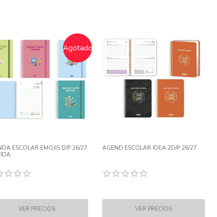
Agotado
DA ESCOLAR EMOJIS D/P 26/27
AGEND ESCOLAR IDEA 2D/P 26/27
IDA