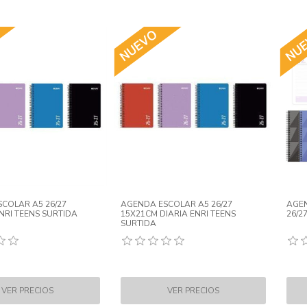
COLAR A5 26/27
AGENDA ESCOLAR A5 26/27
AGEN
NRI TEENS SURTIDA
15X21CM DIARIA ENRI TEENS
26/2
SURTIDA