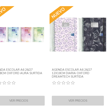
DA ESCOLAR A6 26/27
AGENDA ESCOLAR A6 26/27
8CM OXFORD AURA SURTIDA
12X18CM DIARIA OXFORD
DREAMTECH SURTIDA