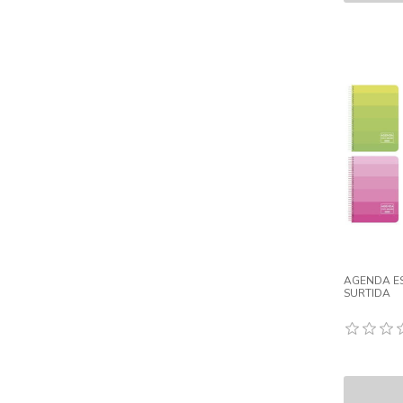
AGENDA ES
SURTIDA