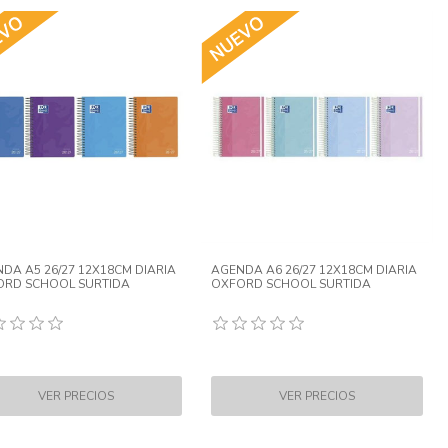
DA A5 26/27 12X18CM DIARIA
AGENDA A6 26/27 12X18CM DIARIA
ORD SCHOOL SURTIDA
OXFORD SCHOOL SURTIDA