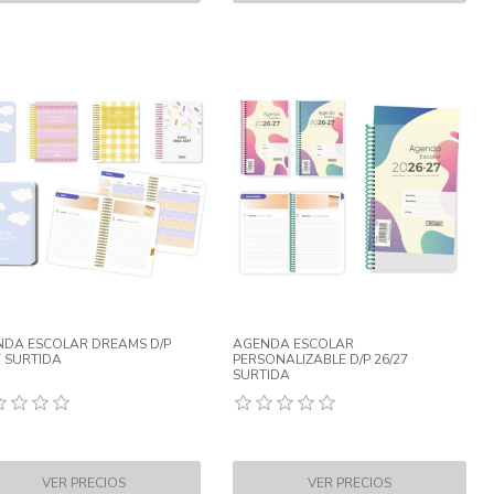
DA ESCOLAR DREAMS D/P
AGENDA ESCOLAR
7 SURTIDA
PERSONALIZABLE D/P 26/27
SURTIDA