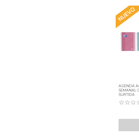
AGENDA A6
SEMANAL 
SURTIDA