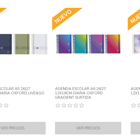
COLAR A5 26/27
AGENDA ESCOLAR A6 26/27
AGEN
IARIA OXFORD LIVE&GO
12X18CM DIARIA OXFORD
12X1
GRADIENT SURTIDA