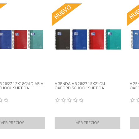
 26/27 12X18CM DIARIA
AGENDA A6 26/27 15X21CM
AGEN
CHOOL SURTIDA
OXFORD SCHOOL SURTIDA
OXF