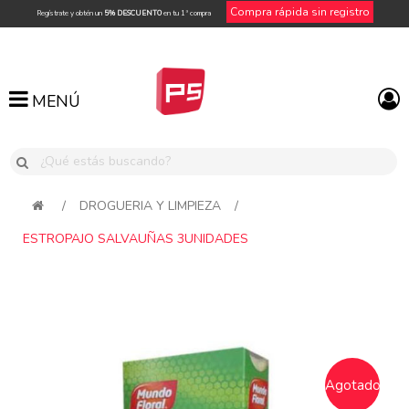
Compra rápida sin registro
Regístrate y obtén un
5% DESCUENTO
en tu 1ª compra
MENÚ
MENÚ
/
DROGUERIA Y LIMPIEZA
/
ESTROPAJO SALVAUÑAS 3UNIDADES
Attribute name
Attribute value
Agotado