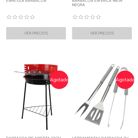
ESPATULA BARBACOA
BARBACOA ESFERICA 46CM
NEGRA
Agotado
Agotado