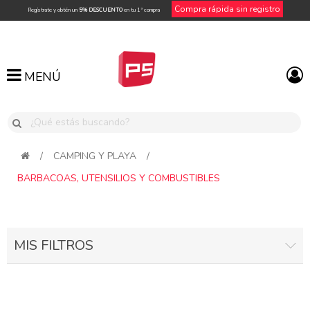
Compra rápida sin registro
Regístrate y obtén un
5% DESCUENTO
en tu 1ª compra
MENÚ
MENÚ
/
CAMPING Y PLAYA
/
BARBACOAS, UTENSILIOS Y COMBUSTIBLES
MIS FILTROS