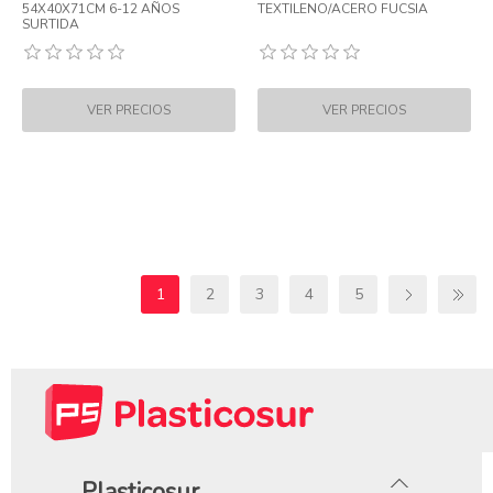
54X40X71CM 6-12 AÑOS
TEXTILENO/ACERO FUCSIA
SURTIDA
1
2
3
4
5
Plasticosur