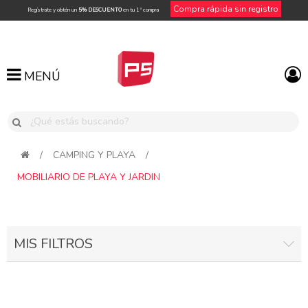
Compra rápida sin registro
Regístrate y obtén un
5% DESCUENTO
en tu 1ª compra
MENÚ
MENÚ
/
CAMPING Y PLAYA
/
MOBILIARIO DE PLAYA Y JARDIN
MIS FILTROS