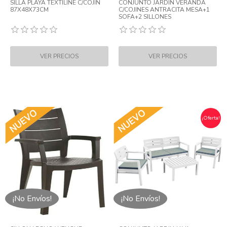
SILLA PLAYA TEXTILINE C/COJIN
CONJUNTO JARDIN VERANDA
87X48X73CM
C/COJINES ANTRACITA MESA+1
SOFA+2 SILLONES
¡Oferta!
¡No Envíos!
¡No Envíos!