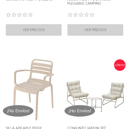
PLEGABLE CAMPING
¡Oferta!
¡No Envíos!
¡No Envíos!
SILLA APILABLE BEIGE
CONJUNTO JARDIN 3PZ