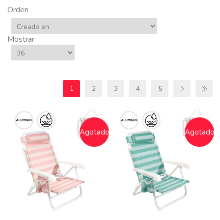
Orden
Mostrar
1
2
3
4
5
Agotado
Agotado