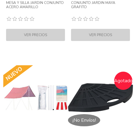
MESA Y SILLA JARDIN CONJUNTO
CONJUNTO JARDIN MAYA
ACERO AMARILLO
GRAFITO
Agotado
¡No Envíos!