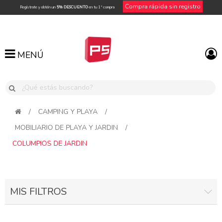
Compra rápida sin registro
Regístrate y obtén un
5% DESCUENTO
en tu 1ª compra
MENÚ
MENÚ
/
CAMPING Y PLAYA
/
MOBILIARIO DE PLAYA Y JARDIN
/
COLUMPIOS DE JARDIN
MIS FILTROS