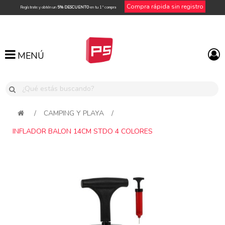
Compra rápida sin registro
Regístrate y obtén un
5% DESCUENTO
en tu 1ª compra
MENÚ
MENÚ
/
CAMPING Y PLAYA
/
INFLADOR BALON 14CM STDO 4 COLORES
Attribute name
Attribute value