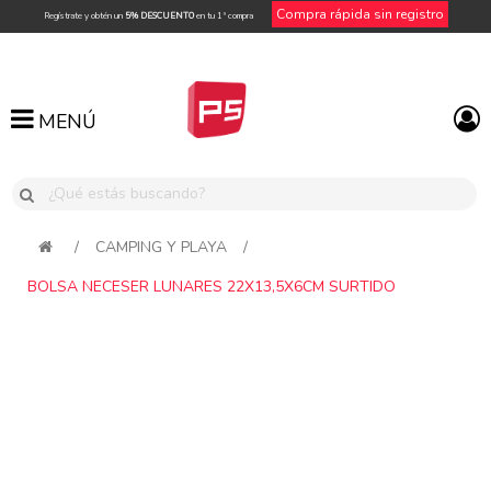
Compra rápida sin registro
Regístrate y obtén un
5% DESCUENTO
en tu 1ª compra
MENÚ
MENÚ
/
CAMPING Y PLAYA
/
BOLSA NECESER LUNARES 22X13,5X6CM SURTIDO
Attribute name
Attribute value