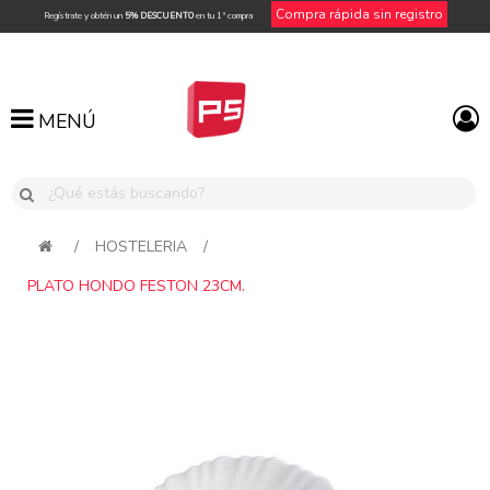
Compra rápida sin registro
Regístrate y obtén un
5% DESCUENTO
en tu 1ª compra
MENÚ
MENÚ
/
HOSTELERIA
/
PLATO HONDO FESTON 23CM.
Attribute name
Attribute value