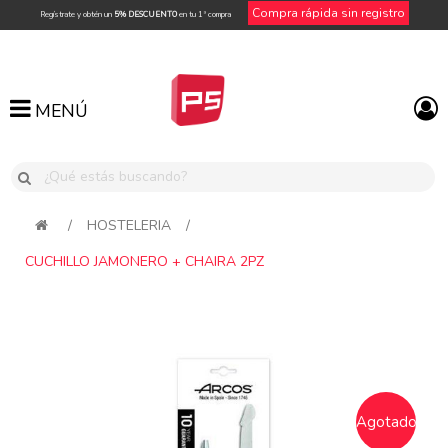
Compra rápida sin registro
Regístrate y obtén un
5% DESCUENTO
en tu 1ª compra
MENÚ
MENÚ
/
HOSTELERIA
/
CUCHILLO JAMONERO + CHAIRA 2PZ
Attribute name
Attribute value
Agotado