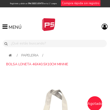
Compra rápida sin registro
Regístrate y obtén un
5% DESCUENTO
en tu 1ª compra
MENÚ
MENÚ
/
PAPELERIA
/
BOLSA LONETA 46X40.5X10CM MINNIE
Attribute name
Attribute value
Agotado