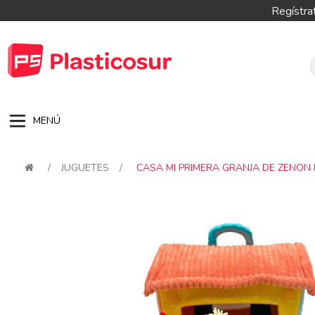
Regístra
MENÚ
/
JUGUETES
/
CASA MI PRIMERA GRANJA DE ZENON
Attribute name
Attribute val