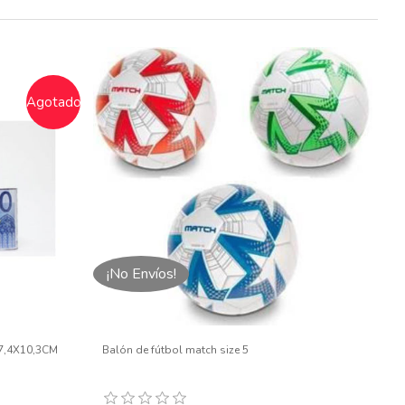
Agotado
¡No Envíos!
,4X10,3CM
Balón de fútbol match size 5