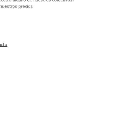
eces a alguno de nuestros
colectivos
?
r nuestros precios
ucto