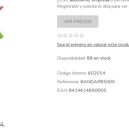
¿Eres
autónomo
,
empresa
o perten
Regístrate y solicita el alta para ve
Sea el primero en valorar este prod
Disponibilidad:
88 en stock
Código Interno:
602014
Referencia:
BANDAR85000
EAN:
8414614850005
AL