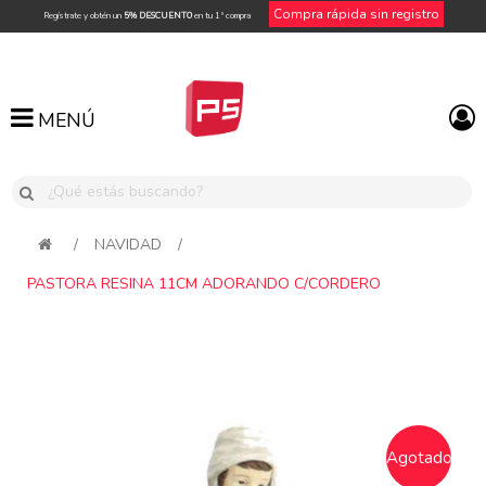
Compra rápida sin registro
Regístrate y obtén un
5% DESCUENTO
en tu 1ª compra
MENÚ
MENÚ
/
NAVIDAD
/
PASTORA RESINA 11CM ADORANDO C/CORDERO
Agotado