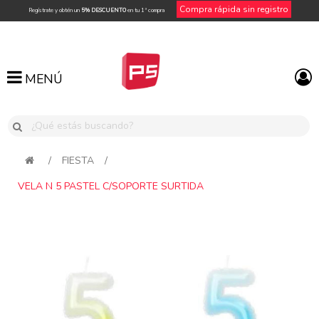
Compra rápida sin registro
Regístrate y obtén un
5% DESCUENTO
en tu 1ª compra
MENÚ
MENÚ
/
FIESTA
/
VELA N 5 PASTEL C/SOPORTE SURTIDA
Attribute name
Attribute value