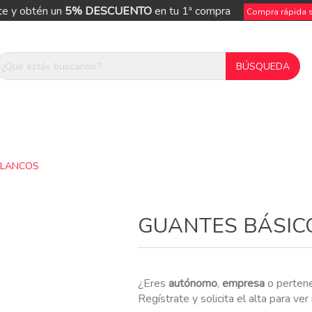
te y obtén un
5% DESCUENTO
en tu 1ª compra
Compra rápida si
BLANCOS
ue
GUANTES BÁSIC
¿Eres
autónomo
,
empresa
o perten
Regístrate y solicita el alta para ve