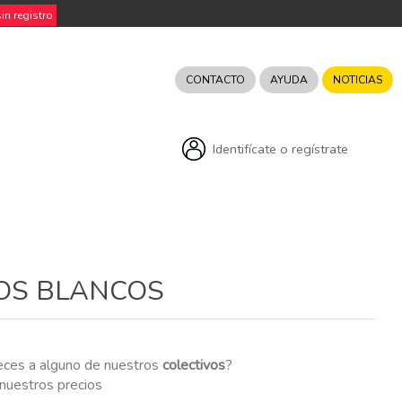
n registro
CONTACTO
AYUDA
NOTICIAS
Identifícate o regístrate
OS BLANCOS
eces a alguno de nuestros
colectivos
?
r nuestros precios