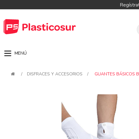
Regístra
MENÚ
/
DISFRACES Y ACCESORIOS
/
GUANTES BÁSICOS 
Attribute name
Attribute val