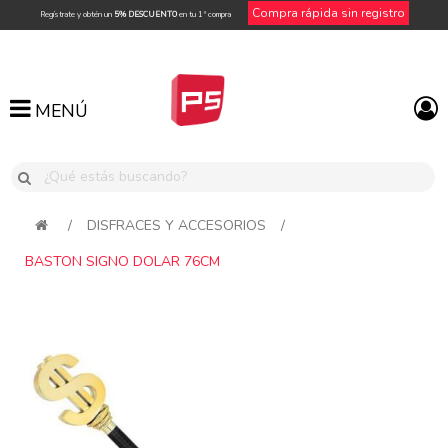
Compra rápida sin registro
Regístrate y obtén un
5% DESCUENTO
en tu 1ª compra
MENÚ
MENÚ
/
DISFRACES Y ACCESORIOS
/
BASTON SIGNO DOLAR 76CM
Attribute name
Attribute value