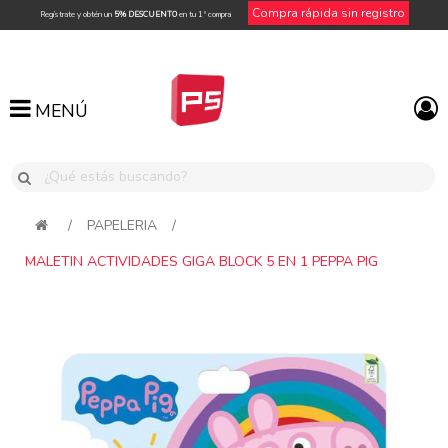
Compra rápida sin registro
Regístrate y obtén un
5% DESCUENTO
en tu 1ª compra
MENÚ
MENÚ
/
PAPELERIA
/
MALETIN ACTIVIDADES GIGA BLOCK 5 EN 1 PEPPA PIG
Attribute name
Attribute value