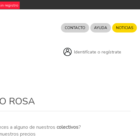
n registro
CONTACTO
AYUDA
NOTICIAS
Identifícate o regístrate
CO ROSA
eces a alguno de nuestros
colectivos
?
r nuestros precios