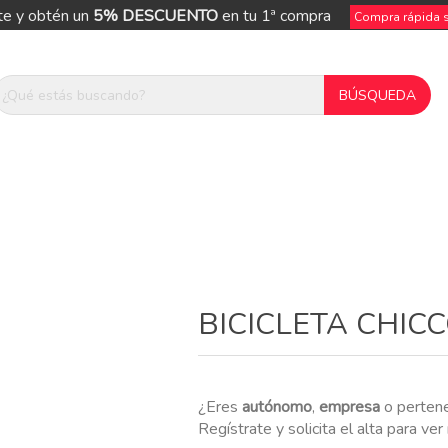
te y obtén un
5% DESCUENTO
en tu 1ª compra
Compra rápida si
ue
BICICLETA CHIC
¿Eres
autónomo
,
empresa
o perten
Regístrate y solicita el alta para ve