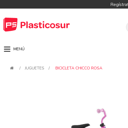
Regístra
MENÚ
/
JUGUETES
/
BICICLETA CHICCO ROSA
Attribute name
Attribute val