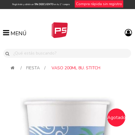
Compra rápida sin registro
Regístrate y obtén un
5% DESCUENTO
en tu 1ª compra
MENÚ
MENÚ
/
FIESTA
/
VASO 200ML 8U. STITCH
Agotado