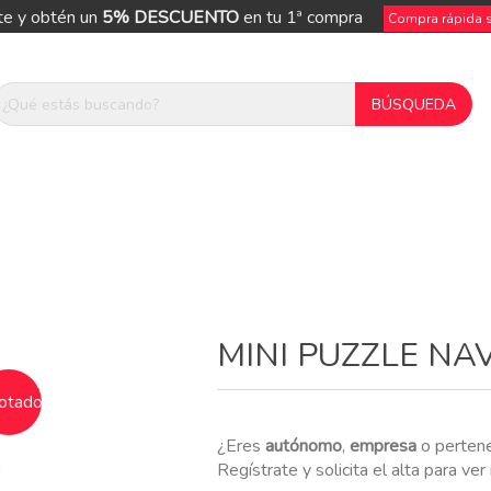
te y obtén un
5% DESCUENTO
en tu 1ª compra
Compra rápida si
ue
MINI PUZZLE NA
otado
¿Eres
autónomo
,
empresa
o perten
Regístrate y solicita el alta para ve