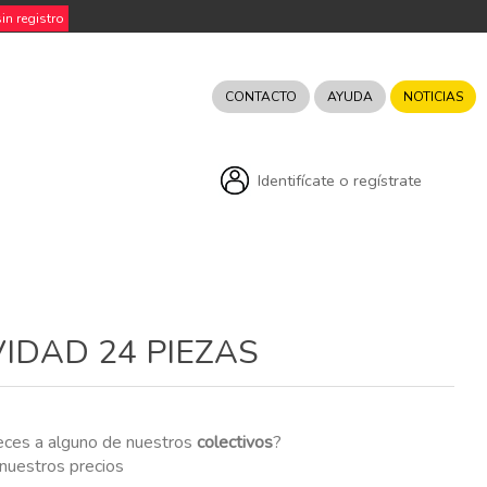
n registro
CONTACTO
AYUDA
NOTICIAS
Identifícate o regístrate
VIDAD 24 PIEZAS
eces a alguno de nuestros
colectivos
?
r nuestros precios