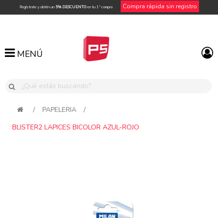
Compra rápida sin registro
Regístrate y obtén un
5% DESCUENTO
en tu 1ª compra
MENÚ
MENÚ
/
PAPELERIA
/
BLISTER2 LAPICES BICOLOR AZUL-ROJO
Attribute name
Attribute value