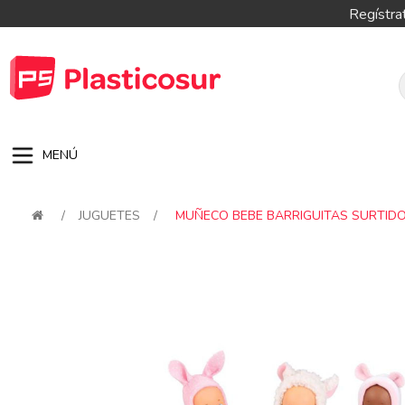
Regístra
MENÚ
/
JUGUETES
/
MUÑECO BEBE BARRIGUITAS SURTID
Attribute name
Attribute val