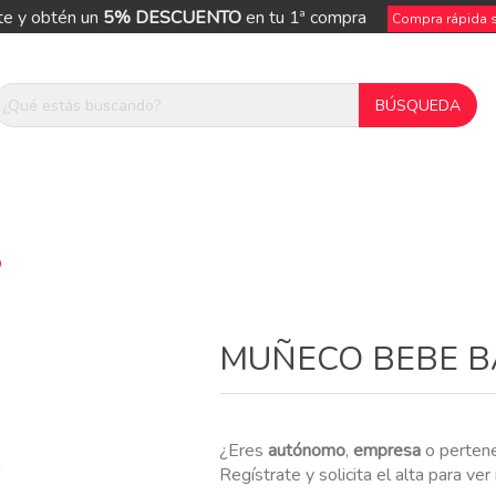
te y obtén un
5% DESCUENTO
en tu 1ª compra
Compra rápida si
O
ue
MUÑECO BEBE B
¿Eres
autónomo
,
empresa
o perten
Regístrate y solicita el alta para ve