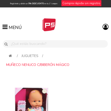
Compra rápida sin registro
Regístrate y obtén un
5% DESCUENTO
en tu 1ª compra
MENÚ
MENÚ
/
JUGUETES
/
MUÑECO NENUCO C/BIBERÓN MÁGICO
Attribute name
Attribute value