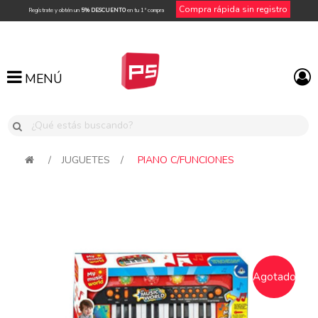
Compra rápida sin registro
Regístrate y obtén un
5% DESCUENTO
en tu 1ª compra
MENÚ
MENÚ
/
JUGUETES
/
PIANO C/FUNCIONES
Agotado