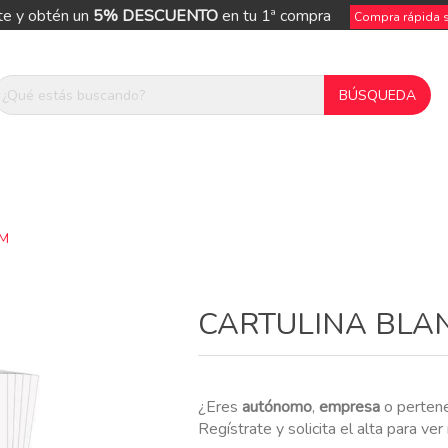
te y obtén un
5% DESCUENTO
en tu 1ª compra
Compra rápida si
CM
ue
CARTULINA BLA
¿Eres
autónomo
,
empresa
o perten
Regístrate y solicita el alta para ve