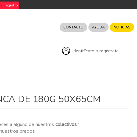
n registro
CONTACTO
AYUDA
NOTICIAS
Identifícate o regístrate
NCA DE 180G 50X65CM
eces a alguno de nuestros
colectivos
?
r nuestros precios