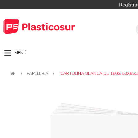
Regístra
MENÚ
/
PAPELERIA
/
CARTULINA BLANCA DE 180G 50X65
Attribute name
Attribute val