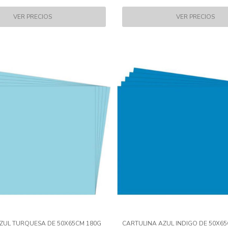
ZUL TURQUESA DE 50X65CM 180G
CARTULINA AZUL INDIGO DE 50X6