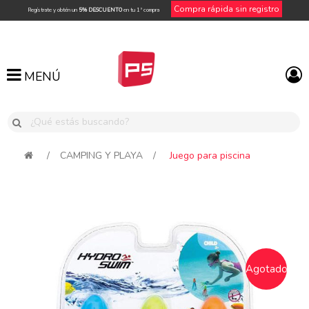
Compra rápida sin registro
Regístrate y obtén un
5% DESCUENTO
en tu 1ª compra
MENÚ
MENÚ
/
CAMPING Y PLAYA
/
Juego para piscina
Attribute name
Attribute value
Agotado