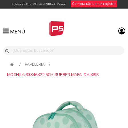
Compra rápida sin registro
Regístrate y obtén un
5% DESCUENTO
en tu 1ª compra
MENÚ
MENÚ
/
PAPELERIA
/
MOCHILA 33X46X22,5CM RUBBER MAFALDA KISS
Attribute name
Attribute value