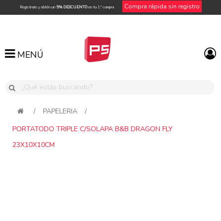
Compra rápida sin registro
Regístrate y obtén un
5% DESCUENTO
en tu 1ª compra
MENÚ
MENÚ
/
PAPELERIA
/
PORTATODO TRIPLE C/SOLAPA B&B DRAGON FLY
23X10X10CM
Attribute name
Attribute value