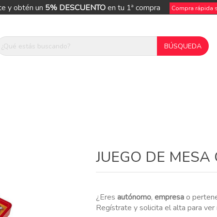
te y obtén un
5% DESCUENTO
en tu 1ª compra
Compra rápida si
ue
JUEGO DE MESA
¿Eres
autónomo
,
empresa
o perten
Regístrate y solicita el alta para ve