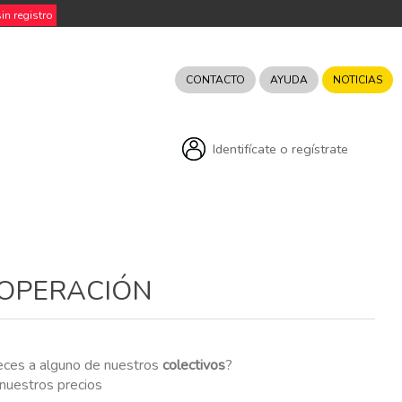
n registro
CONTACTO
AYUDA
NOTICIAS
Identifícate o regístrate
 OPERACIÓN
eces a alguno de nuestros
colectivos
?
r nuestros precios