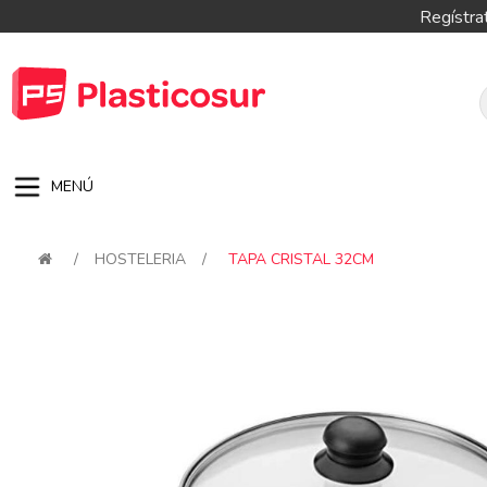
Regístra
MENÚ
/
HOSTELERIA
/
TAPA CRISTAL 32CM
Attribute name
Attribute val