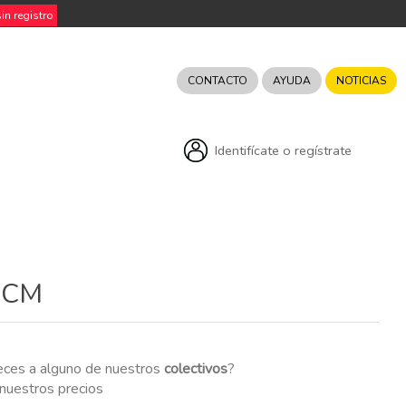
n registro
CONTACTO
AYUDA
NOTICIAS
Identifícate o regístrate
2CM
eces a alguno de nuestros
colectivos
?
r nuestros precios