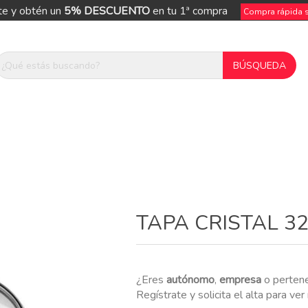
te y obtén un
5% DESCUENTO
en tu 1ª compra
Compra rápida si
ue
TAPA CRISTAL 3
¿Eres
autónomo
,
empresa
o perten
Regístrate y solicita el alta para ve