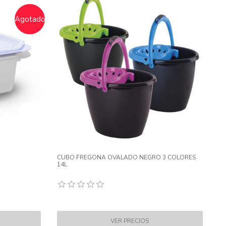
Agotado
CUBO FREGONA OVALADO NEGRO 3 COLORES
14L