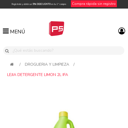
Compra rápida sin registro
Regístrate y obtén un
5% DESCUENTO
en tu 1ª compra
MENÚ
MENÚ
/
DROGUERIA Y LIMPIEZA
/
LEJIA DETERGENTE LIMON 2L IFA
Attribute name
Attribute value