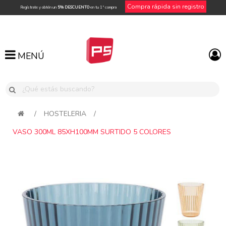
Compra rápida sin registro
Regístrate y obtén un
5% DESCUENTO
en tu 1ª compra
MENÚ
MENÚ
/
HOSTELERIA
/
VASO 300ML 85XH100MM SURTIDO 5 COLORES
Attribute name
Attribute value