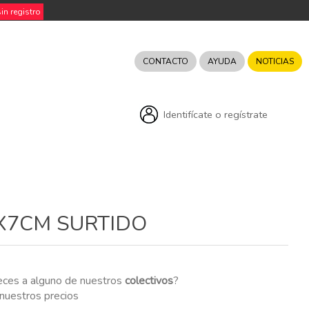
n registro
CONTACTO
AYUDA
NOTICIAS
Identifícate o regístrate
X7CM SURTIDO
eces a alguno de nuestros
colectivos
?
r nuestros precios