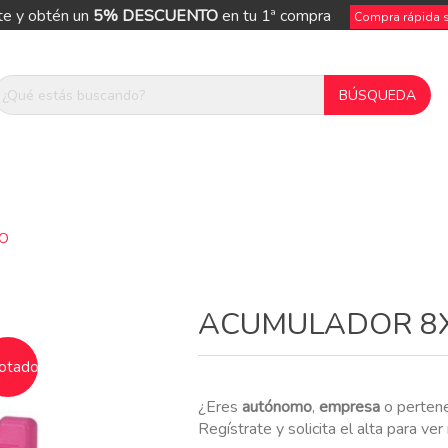
te y obtén un
5% DESCUENTO
en tu 1ª compra
Compra rápida si
DO
ue
ACUMULADOR 8
otado
¿Eres
autónomo
,
empresa
o perten
Regístrate y solicita el alta para ve