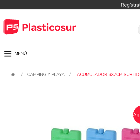
Regístra
MENÚ
/
CAMPING Y PLAYA
/
ACUMULADOR 8X7CM SURTI
Attribute name
Attribute val
Ag