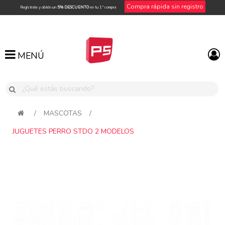
Compra rápida sin registro
Regístrate y obtén un
5% DESCUENTO
en tu 1ª compra
MENÚ
MENÚ
/
MASCOTAS
/
JUGUETES PERRO STDO 2 MODELOS
Attribute name
Attribute value