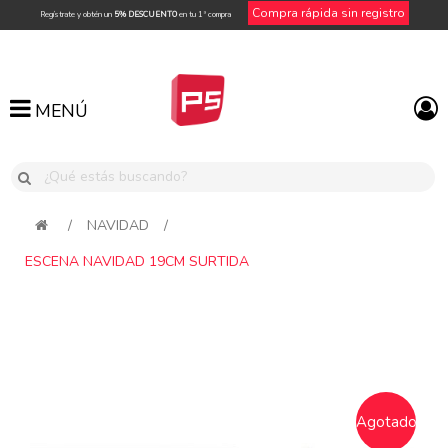
Compra rápida sin registro
Regístrate y obtén un
5% DESCUENTO
en tu 1ª compra
MENÚ
MENÚ
/
NAVIDAD
/
ESCENA NAVIDAD 19CM SURTIDA
Agotado