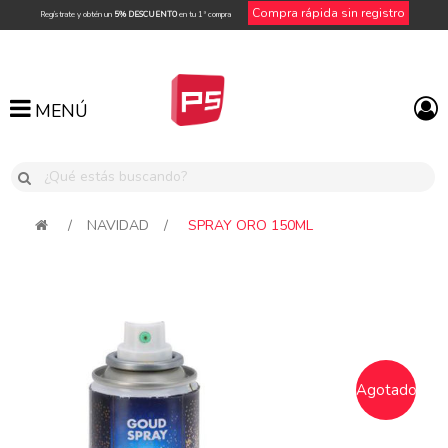
Compra rápida sin registro
Regístrate y obtén un
5% DESCUENTO
en tu 1ª compra
MENÚ
MENÚ
/
NAVIDAD
/
SPRAY ORO 150ML
Agotado