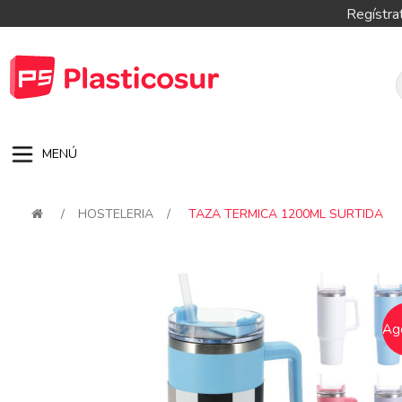
Regístra
MENÚ
/
HOSTELERIA
/
TAZA TERMICA 1200ML SURTIDA
Attribute name
Attribute val
Ag