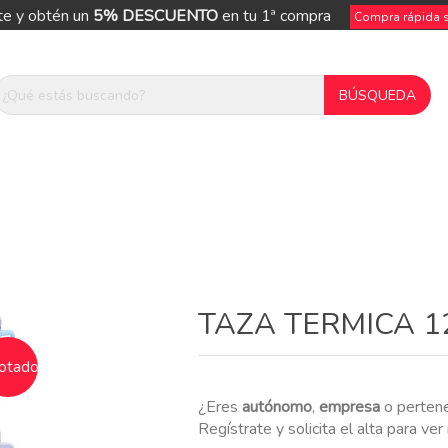
te y obtén un
5% DESCUENTO
en tu 1ª compra
Compra rápida si
ue
TAZA TERMICA 1
otado
¿Eres
autónomo
,
empresa
o perten
Regístrate y solicita el alta para ve