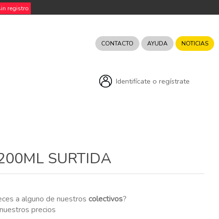
n registro
CONTACTO
AYUDA
NOTICIAS
Identifícate o regístrate
200ML SURTIDA
eces a alguno de nuestros
colectivos
?
r nuestros precios