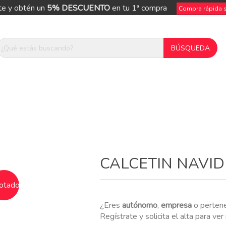
te y obtén un
5% DESCUENTO
en tu 1ª compra
Compra rápida si
ue
CALCETIN NAVI
otado
¿Eres
autónomo
,
empresa
o perten
Regístrate y solicita el alta para ve