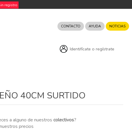
n registro
CONTACTO
AYUDA
NOTICIAS
Identifícate o regístrate
DEÑO 40CM SURTIDO
eces a alguno de nuestros
colectivos
?
r nuestros precios