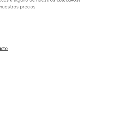
eces a alguno de nuestros
colectivos
?
r nuestros precios
ucto