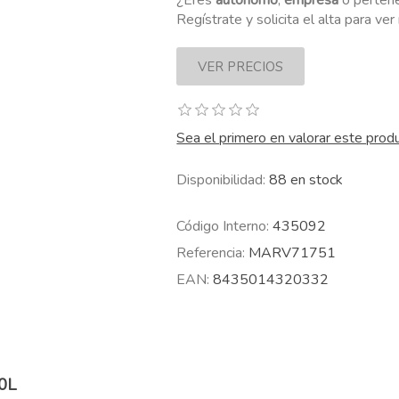
¿Eres
autónomo
,
empresa
o perten
Regístrate y solicita el alta para ve
Sea el primero en valorar este prod
Disponibilidad:
88 en stock
Código Interno:
435092
Referencia:
MARV71751
EAN:
8435014320332
0L