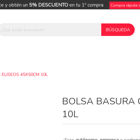
te y obtén un
5% DESCUENTO
en tu 1ª compra
Compra rápida si
ELISEOS 45X50CM 10L
ue
BOLSA BASURA 
10L