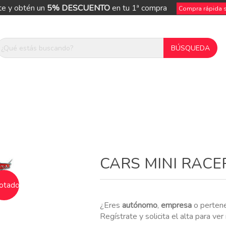
te y obtén un
5% DESCUENTO
en tu 1ª compra
Compra rápida si
ue
CARS MINI RACE
otado
¿Eres
autónomo
,
empresa
o perten
Regístrate y solicita el alta para ve