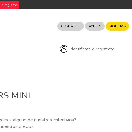
n registro
CONTACTO
AYUDA
NOTICIAS
Identifícate o regístrate
RS MINI
eces a alguno de nuestros
colectivos
?
r nuestros precios