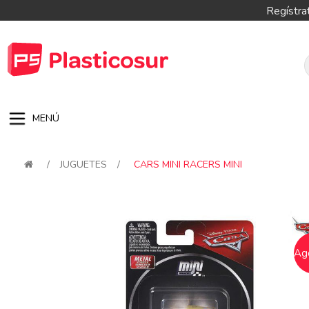
Regístra
MENÚ
/
JUGUETES
/
CARS MINI RACERS MINI
Attribute name
Attribute val
Ag